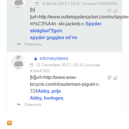
4 Июля 2017 | 14:37
(
ссылка #1660524
)
[b]
[url=http://www.outletspyderjacket.com/sv/spyder
m%C3%A4n -ski-jackets-c-
Spyder
skidglasГ¶gon
spyder goggles mГ¤n
Ответить
ertcrueystewa
11 Сентября 2017 | 20:41
(
ссылка
#1664760
)
[b][url=http://www.wow-
bicycle.com/nl/audemars-piguet-c-
724
Abby, prijs
Abby, horloges.
Ответить