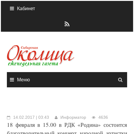
Skip
Кабинет
to
content
Меню
14.02.2017 | 03:43
Информатор
4636
18 февраля в 15.00 в РДК «Родина» состоится
благотворительный концерт народной артистки