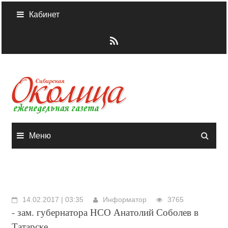
Skip
Кабинет
to
content
Меню
14.02.2017 | 03:35
Информатор
3765
- зам. губернатора НСО Анатолий Соболев в
Татарске