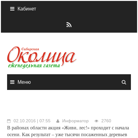
Skip
Кабинет
to
content
Меню
02.10.2016 | 07:55
Информатор
2760
В районах области акция «Живи, лес!» проходит с начала
осени. Как результат – уже тысячи посаженных деревьев