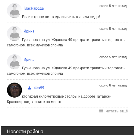
около 5 лет назад
ГласНарода
Если в кране нет воды значить выпили жиды!
около 5 лет назад
Ирина
Гурьянова на ул. Жданова 49 прекрати травить и торговать
самогоном, всех мужиков споила
около 5 лет назад
Ирина
Гурьянова на ул. Жданова 49 прекрати травить и торговать
самогоном, всех мужиков споила
около 6 лет назад
alex59
кто украл километровые столбы на дороге Татарск-
Краснояркав, верните на место....
читать ещё
Новости района