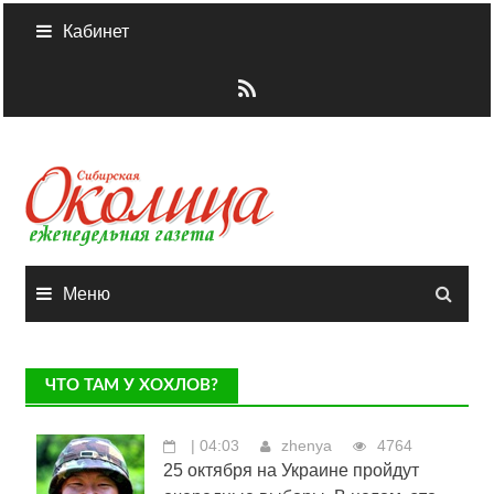
Skip
Кабинет
to
content
Меню
ЧТО ТАМ У ХОХЛОВ?
| 04:03
zhenya
4764
25 октября на Украине пройдут