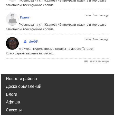
Гурьянова на ул. Жданова 49 прекрати травить и торговать
самогоном, всех мужиков споила
около 5 лет назад
Ирина
Гурьянова на ул. Жданова 49 прекрати травить и торговать
самогоном, всех мужиков споила
около 6 лет назад
alex59
кто украл километровые столбы на дороге Татарск-
Краснояркав, верните на место....
читать ещё
Новости района
Доска объявлений
Блоги
Афиша
Сюжеты