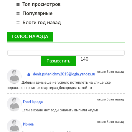
Топ просмотров
Популярные
Блоги год назад
ГОЛОС НАРОДА
140
около 5 лет назад
denis.pshenichny2015@login.yandex.ru
Добрый день,еще не успело потеплеть на улице уже
перастают топить в квартирах,беспредел какой то.
около 5 лет назад
ГласНарода
Если в кране нет воды значить выпили жиды!
около 5 лет назад
Ирина