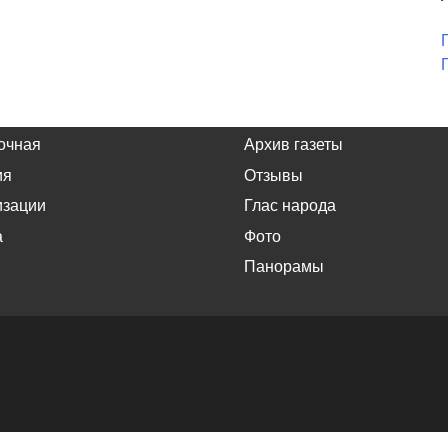
очная
Архив газеты
ия
Отзывы
изации
Глас народа
а
Фото
Панорамы