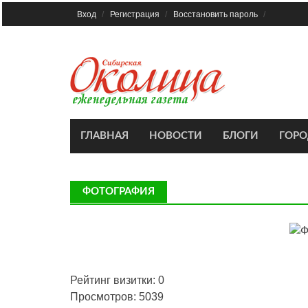
Skip
Вход
Регистрация
Восстановить пароль
to
content
ГЛАВНАЯ
НОВОСТИ
БЛОГИ
ГОР
ФОТОГРАФИЯ
Рейтинг визитки: 0
Просмотров: 5039