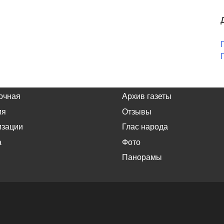
очная
Архив газеты
ия
Отзывы
изации
Глас народа
а
Фото
Панорамы