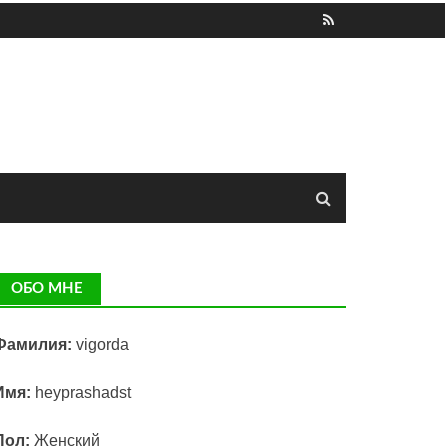
ОБО МНЕ
Фамилия:
vigorda
Имя:
heyprashadst
Пол:
Женский