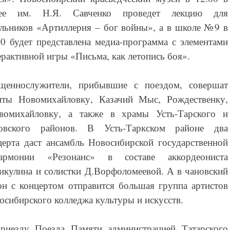
ее им. Н.Я. Савченко проведет лекцию для
льников «Артиллерия – бог войны», а в школе №9 в
00 будет представлена медиа-программа с элементами
ерактивной игры «Письма, как летопись боя».
щеннослужители, прибывшие с поездом, совершат
иты Новомихайловку, Казачий Мыс, Рождественку,
вомихайловку, а также в храмы Усть-Тарского и
овского районов. В Усть-Таркском районе два
церта даст ансамбль Новосибирской государственной
армонии «Резонанс» в составе аккордеониста
икулина и солистки Д.Ворфоломеевой. А в чановский
он с концертом отправится большая группа артистов
осибирского колледжа культуры и искусств.
риезду Поезда Памяти администрацией Татарского