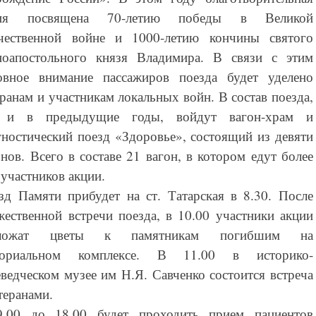
ция посвящена 70-летию победы в Великой
чественной войне и 1000-летию кончины святого
ноапостольного князя Владимира. В связи с этим
овное внимание пассажиров поезда будет уделено
еранам и участникам локальных войн. В состав поезда,
 и в предыдущие годы, войдут вагон-храм и
гностический поезд «Здоровье», состоящий из девяти
онов. Всего в составе 21 вагон, в котором едут более
 участников акции.
зд Памяти прибудет на ст. Татарская в 8.30. После
жественной встречи поезда, в 10.00 участники акции
зложат цветы к памятникам погибшим на
ориальном комплексе. В 11.00 в историко-
еведческом музее им Н.Я. Савченко состоится встреча
теранами.
.00 до 18.00 будет проходить прием пациентов