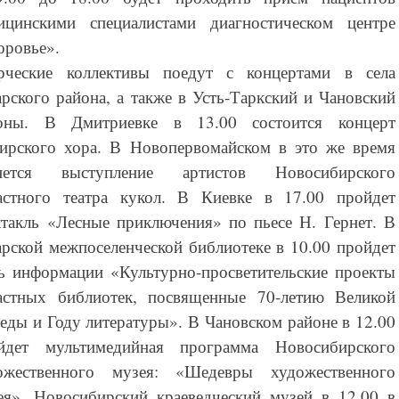
ицинскими специалистами диагностическом центре
оровье».
рческие коллективы поедут с концертами в села
арского района, а также в Усть-Таркский и Чановский
оны. В Дмитриевке в 13.00 состоится концерт
ирского хора. В Новопервомайском в это же время
нется выступление артистов Новосибирского
астного театра кукол. В Киевке в 17.00 пройдет
ктакль «Лесные приключения» по пьесе Н. Гернет. В
арской межпоселенческой библиотеке в 10.00 пройдет
ь информации «Культурно-просветительские проекты
астных библиотек, посвященные 70-летию Великой
еды и Году литературы». В Чановском районе в 12.00
йдет мультимедийная программа Новосибирского
ожественного музея: «Шедевры художественного
ея». Новосибирский краеведческий музей в 12.00 в