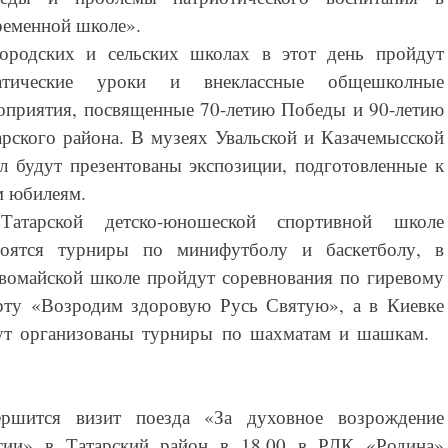
ременной школе».
ородских и сельских школах в этот день пройдут
атические уроки и внеклассные общешколные
оприятия, посвященные 70-летию Победы и 90-летию
арского района. В музеях Увальской и Казачемысской
л будут презентованы экспозиции, подготовленные к
м юбилеям.
атарской детско-юношеской спортивной школе
тоятся турниры по минифутболу и баскетболу, в
вомайской школе пройдут соревнования по гиревому
рту «Возродим здоровую Русь Святую», а в Киевке
ут организованы турниры по шахматам и шашкам.
ершится визит поезда «За духовное возрождение
сии» в Татарский район в 18.00 в РДК «Родина»