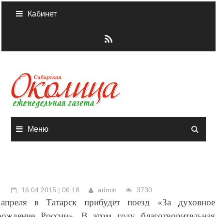
Skip
Кабинет
to
content
Меню
16.04.2015 | 06:18
admin
3730
апреля в Татарск прибудет поезд «За духовное
рождение России». В этом году благотворительная