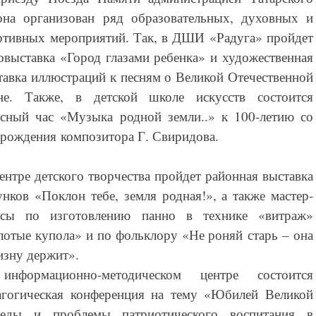
она организован ряд образовательных, духовных и
ртивных мероприятий. Так, в ДШИ «Радуга» пройдет
овыставка «Город глазами ребенка» и художественная
тавка иллюстраций к песням о Великой Отечественной
не. Также, в детской школе искусств состоится
ссный час «Музыка родной земли..» к 100-летию со
 рождения композитора Г. Свиридова.
ентре детского творчества пройдет районная выставка
унков «Поклон тебе, земля родная!», а также мастер-
ссы по изготовлению панно в технике «витраж»
лотые купола» и по фольклору «Не роняй старь – она
изну держит».
нформационно-методическом центре состоится
агогическая конференция на тему «Юбилей Великой
еды и проблемы патриотического воспитания в