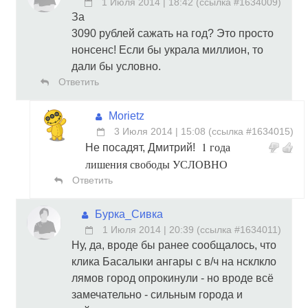
1 Июля 2014 | 18:42
(
ссылка #1634009
)
За
3090 рублей сажать на год? Это просто
нонсенс! Если бы украла миллион, то
дали бы условно.
Ответить
Morietz
3 Июля 2014 | 15:08
(
ссылка #1634015
)
1 года
Не посадят, Дмитрий!
лишения свободы УСЛОВНО
Ответить
Бурка_Сивка
1 Июля 2014 | 20:39
(
ссылка #1634011
)
Ну, да, вроде бы ранее сообщалось, что
клика Басалыки ангары с в/ч на нсклкло
лямов город опрокинули - но вроде всё
замечательно - сильным города и