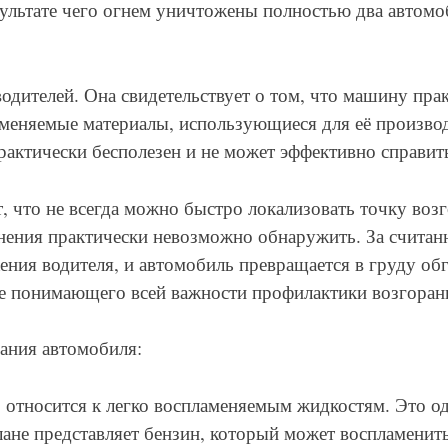
зультате чего огнем уничтожены полностью два автомоб
одителей. Она свидетельствует о том, что машину прак
аменяемые материалы, использующиеся для её производ
актически бесполезен и не может эффективно справить
т, что не всегда можно быстро локализовать точку воз
енения практически невозможно обнаружить. За счит
ения водителя, и автомобиль превращается в груду об
е понимающего всей важности профилактики возгорани
ания автомобиля:
осится к легко воспламеняемым жидкостям. Это одн
ане представляет бензин, который может воспламенит