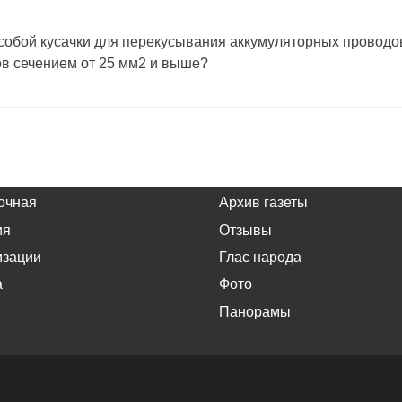
 собой кусачки для перекусывания аккумуляторных проводов
в сечением от 25 мм2 и выше?
очная
Архив газеты
ия
Отзывы
изации
Глас народа
а
Фото
Панорамы