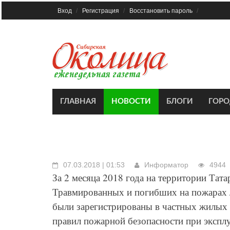
Skip
Вход
Регистрация
Восстановить пароль
to
content
ГЛАВНАЯ
НОВОСТИ
БЛОГИ
ГОР
07.03.2018 | 01:53
Информатор
4944
За 2 месяца 2018 года на территории Та
Травмированных и погибших на пожарах лю
были зарегистрированы в частных жилых 
правил пожарной безопасности при экспл