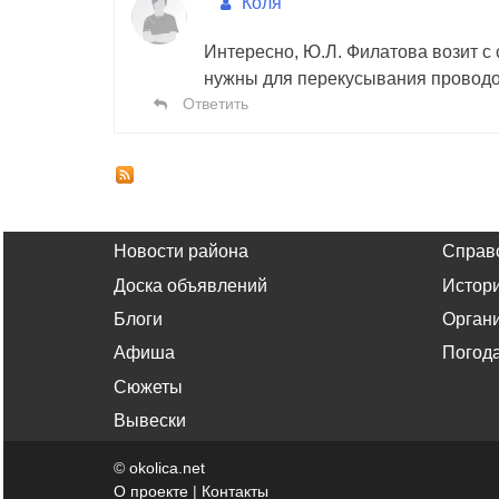
Коля
Интересно, Ю.Л. Филатова возит с
нужны для перекусывания проводо
Ответить
Новости района
Справ
Доска объявлений
Истор
Блоги
Орган
Афиша
Погод
Сюжеты
Вывески
©
okolica.net
О проекте
|
Контакты