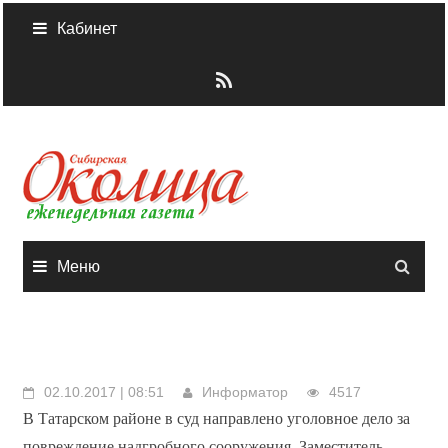
Skip
Кабинет
to
content
Меню
02.10.2017 | 08:51
Информатор
4517
В Татарском районе в суд направлено уголовное дело за
повреждение надгробного сооружения. Заместитель