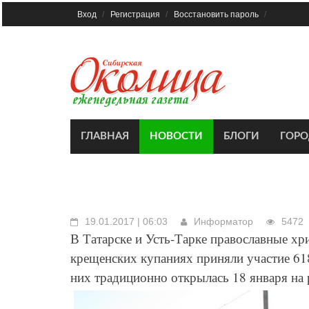
Skip
Вход
Регистрация
Восстановить пароль
to
content
ГЛАВНАЯ
НОВОСТИ
БЛОГИ
ГОР
19.01.2017 | 06:03
Информатор
5472
В Татарске и Усть-Тарке православные хр
крещенских купаниях приняли участие 618
них традиционно открылась 18 января на 