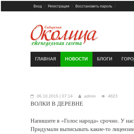
Skip
Вход
Регистрация
Восстановить пароль
to
content
ГЛАВНАЯ
НОВОСТИ
БЛОГИ
ГОР
06.10.2015 | 07:14
admin
4823
ВОЛКИ В ДЕРЕВНЕ
Напишите в «Голос народа» срочно. У нас
Придумали выписывать какие-то лицензии.