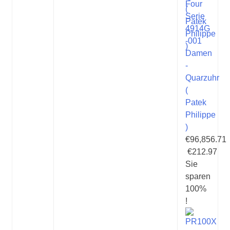
Four
Serie
4914G
-001
Damen
-
Quarzuhr
(
Patek
Philippe
)
€96,856.71
€212.97
Sie
sparen
100%
!