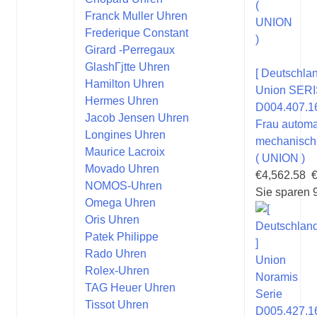
Franck Muller Uhren
Frederique Constant
Girard -Perregaux
GlashГјtte Uhren
[ Deutschlan
Hamilton Uhren
Union SERI
Hermes Uhren
D004.407.1
Jacob Jensen Uhren
Frau automa
Longines Uhren
mechanisch
Maurice Lacroix
( UNION )
Movado Uhren
€4,562.58
NOMOS-Uhren
Sie sparen 
Omega Uhren
Oris Uhren
Patek Philippe
Rado Uhren
Rolex-Uhren
TAG Heuer Uhren
Tissot Uhren