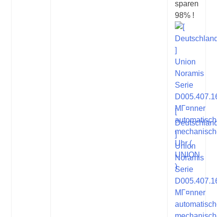
sparen
98% !
[
Deutschlan
]
Union
Noramis
Serie
D005.407.1
MГ¤nner
automatisc
mechanisch