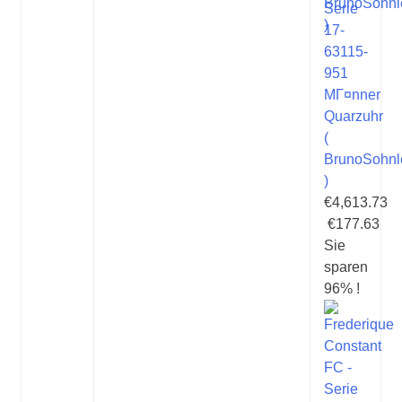
Serie
17-
63115-
951
MГ¤nner
Quarzuhr
(
BrunoSohnl
)
€4,613.73
€177.63
Sie
sparen
96% !