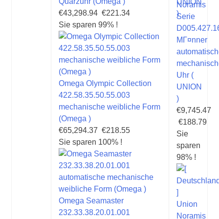
Quarzuhr (Omega )
Noramis
€43,298.94
€221.34
Serie
Sie sparen 99% !
D005.427.1
MГ¤nner
automatisc
mechanisch
Uhr (
Omega Olympic Collection
UNION
422.58.35.50.55.003
)
mechanische weibliche Form
€9,745.47
(Omega )
€188.79
€65,294.37
€218.55
Sie
Sie sparen 100% !
sparen
98% !
Omega Seamaster
232.33.38.20.01.001