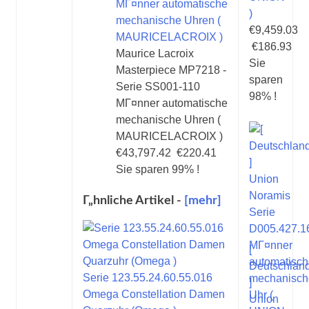
)
€9,459.03
€186.93
Maurice Lacroix
Sie
Masterpiece MP7218 -
sparen
Serie SS001-110
98% !
MГ¤nner automatische
mechanische Uhren (
MAURICELACROIX )
€43,797.42
€220.41
Sie sparen 99% !
Г„hnliche Artikel -
[mehr]
[
Deutschlan
Serie 123.55.24.60.55.016
]
Omega Constellation Damen
Union