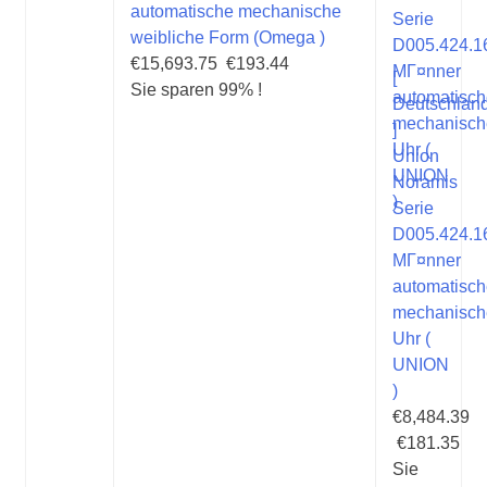
automatische mechanische
weibliche Form (Omega )
€15,693.75
€193.44
[
Sie sparen 99% !
Deutschlan
]
Union
Noramis
Serie
D005.424.1
MГ¤nner
automatisc
mechanisch
Uhr (
UNION
)
€8,484.39
€181.35
Sie