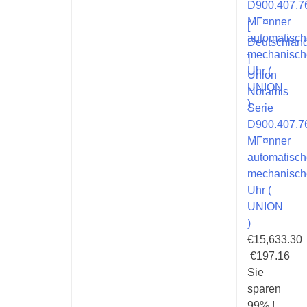
[
Deutschlan
]
Union
Noramis
Serie
D900.407.7
MГ¤nner
automatisc
mechanisch
Uhr (
UNION
)
€15,633.30
€197.16
Sie
sparen
99% !