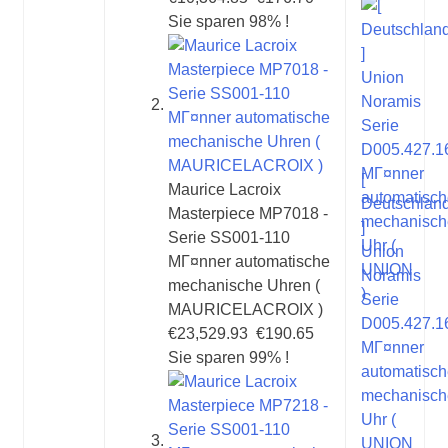
Sie sparen 98% !
[
Maurice Lacroix
Deutschlan
Masterpiece MP7018 -
]
Serie SS001-110
Union
MГ¤nner automatische
Noramis
mechanische Uhren (
Serie
MAURICELACROIX )
D005.427.1
€23,529.93
€190.65
MГ¤nner
Sie sparen 99% !
automatisc
mechanisch
Uhr (
UNION