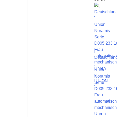
[
Deutschlan
]
Union
Noramis
Serie
D005.233.1
Frau
automatisc
mechanisch
Uhren