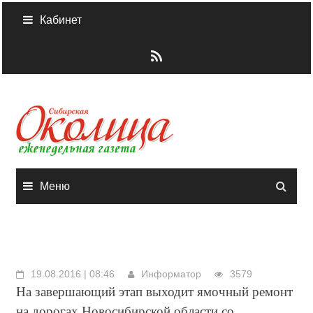
Skip
Кабинет
to
content
Меню
19.08.2016 | 08:46
Информатор
3579
На завершающий этап выходит ямочный ремонт
на дорогах Новосибирской области со