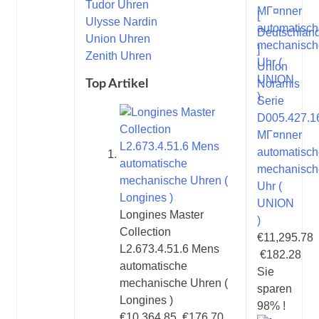
Tudor Uhren
[
Ulysse Nardin
Deutschlan
Union Uhren
]
Zenith Uhren
Union
Top Artikel
Noramis
Serie
D005.427.1
MГ¤nner
automatisc
mechanisch
Uhr (
UNION
Longines Master
)
Collection
€11,295.78
L2.673.4.51.6 Mens
€182.28
automatische
Sie
mechanische Uhren (
sparen
Longines )
98% !
€10,364.85
€176.70