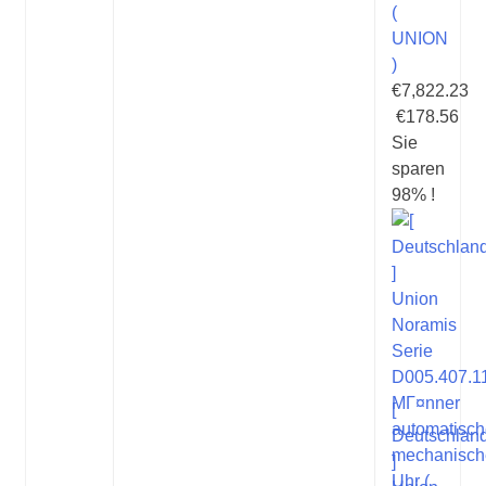
(
UNION
)
€7,822.23
€178.56
Sie
sparen
98% !
[
Deutschlan
]