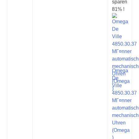
sparen
81% !
Omega
De
Ville
4850.30.37
MГ¤nner
automatisc
mechanisch
Uhren
(Omega
)