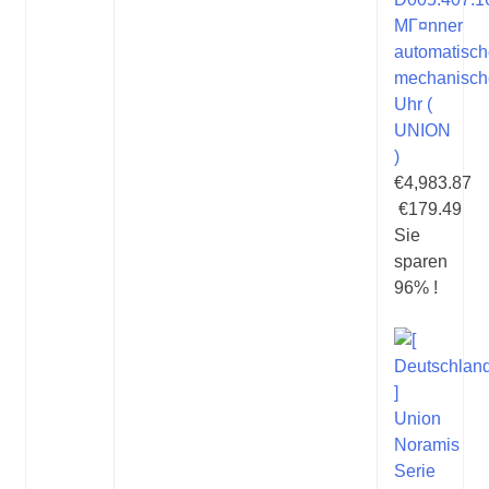
MГ¤nner
automatisc
mechanisch
Uhr (
UNION
)
€4,983.87
€179.49
Sie
sparen
96% !