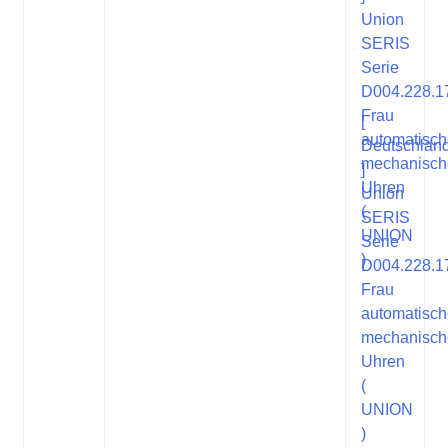
[
Deutschlan
]
Union
SERIS
Serie
D004.228.1
Frau
automatisc
mechanisch
Uhren
(
UNION
)