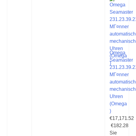
Omega
Seamaster
231.23.39.2
MГ¤nner
automatisc
mechanisch
Uhren
(Omega
)
€17,171.52
€182.28
Sie