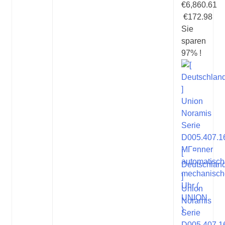
€6,860.61
€172.98
Sie
sparen
97% !
[
Deutschlan
]
Union
Noramis
Serie
D005.407.1