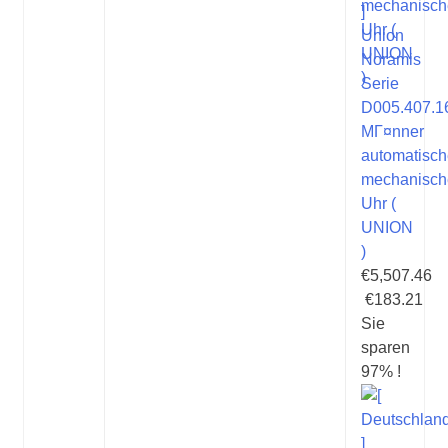
]
Union
Noramis
Serie
D005.407.1
MГ¤nner
automatisc
mechanisch
Uhr (
UNION
)
€5,507.46
€183.21
Sie
sparen
97% !