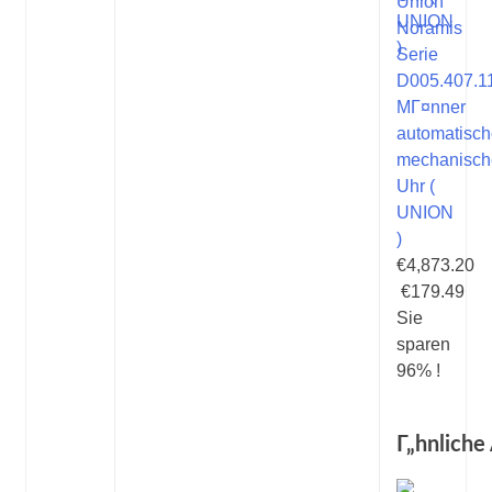
Union
Noramis
Serie
D005.407.1
MГ¤nner
automatisc
mechanisch
Uhr (
UNION
)
€4,873.20
€179.49
Sie
sparen
96% !
Г„hnliche 