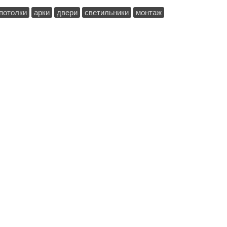
потолки
арки
двери
светильники
монтаж