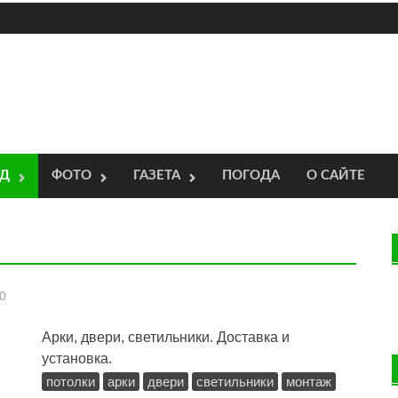
ОД
ФОТО
ГАЗЕТА
ПОГОДА
О САЙТЕ
0
Арки, двери, светильники. Доставка и
установка.
потолки
арки
двери
светильники
монтаж