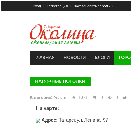
Skip
Вход
Регистрация
Восстановить пароль
to
content
ГЛАВНАЯ
НОВОСТИ
БЛОГИ
ГОР
НАТЯЖНЫЕ ПОТОЛКИ
Категория:
Услуги
1071
0
0
На карте:
Адрес:
Татарск ул. Ленина, 97