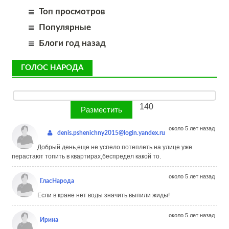
Топ просмотров
Популярные
Блоги год назад
ГОЛОС НАРОДА
140
около 5 лет назад
denis.pshenichny2015@login.yandex.ru
Добрый день,еще не успело потеплеть на улице уже
перастают топить в квартирах,беспредел какой то.
около 5 лет назад
ГласНарода
Если в кране нет воды значить выпили жиды!
около 5 лет назад
Ирина