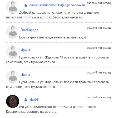
около 5 лет назад
denis.pshenichny2015@login.yandex.ru
Добрый день,еще не успело потеплеть на улице уже
перастают топить в квартирах,беспредел какой то.
около 5 лет назад
ГласНарода
Если в кране нет воды значить выпили жиды!
около 5 лет назад
Ирина
Гурьянова на ул. Жданова 49 прекрати травить и торговать
самогоном, всех мужиков споила
около 5 лет назад
Ирина
Гурьянова на ул. Жданова 49 прекрати травить и торговать
самогоном, всех мужиков споила
около 6 лет назад
alex59
кто украл километровые столбы на дороге Татарск-
Краснояркав, верните на место....