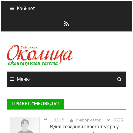
Skip
Кабинет
to
content
Меню
ПРИВЕТ, "МЕДВЕДЬ"!
| 02:19
Информатор
8625
Идея создания своего театра у