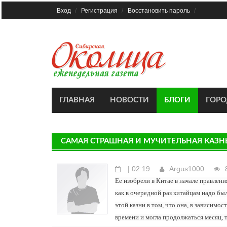
Skip
Вход
Регистрация
Восстановить пароль
to
content
ГЛАВНАЯ
НОВОСТИ
БЛОГИ
ГОР
САМАЯ СТРАШНАЯ И МУЧИТЕЛЬНАЯ КАЗН
| 02:19
Argus1000
Ее изобрели в Китае в начале правлен
как в очередной раз китайцам надо бы
этой казни в том, что она, в зависимо
времени и могла продолжаться месяц, т