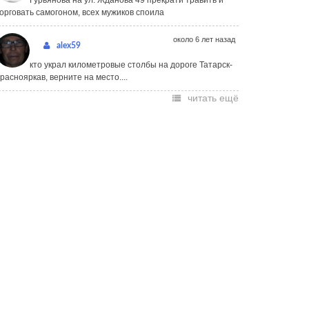
Гурьянова на ул. Жданова 49 прекрати травить и
орговать самогоном, всех мужиков споила
около 6 лет назад
alex59
кто украл километровые столбы на дороге Татарск-
раснояркав, верните на место....
читать ещё