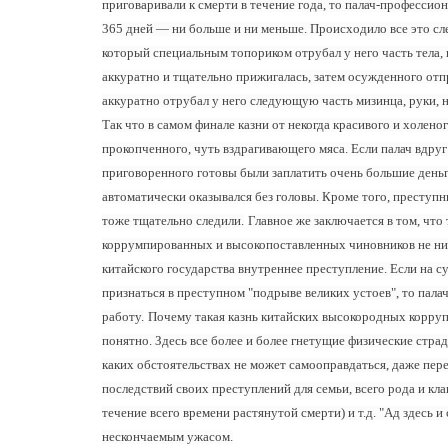
приговаривали к смерти в течение года, то палач-профессио
365 дней — ни больше и ни меньше.
Происходило все это сл
который специальным топориком отрубал у него часть тела, 
аккуратно и тщательно прижигалась, затем осужденного отпр
аккуратно отрубал у него следующую часть мизинца, руки, но
Так что в самом финале казни от некогда красивого и холен
прокопченного, чуть вздрагивающего мяса.
Если палач вдру
приговоренного готовы были заплатить очень большие деньг
автоматически оказывался без головы. Кроме того, преступ
тоже тщательно следили.
Главное же заключается в том, что
коррумпированных и высокопоставленных чиновников не ниже
китайского государства внутреннее преступление. Если на 
признаться в преступном "подрыве великих устоев", то пал
работу.
Почему такая казнь китайских высокородных корруп
понятно. Здесь все более и более гнетущие физические стр
каких обстоятельствах не может самооправдаться, даже пер
последствий своих преступлений для семьи, всего рода и кл
течение всего времени растянутой смерти) и т.д. "Ад здесь 
нескончаемым ужасом.