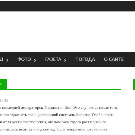
ОД
ФОТО
ГАЗЕТА
ПОГОДА
О САЙТЕ
Ь
8703
ия последней императорской династии Цин. Это случилось после того,
ло преодолевать свой циклический системный кризис. Особенность
сти от тяжести преступления, оказывалась строго растянутой во
ри месяца, полгода или даже год. Если, например, преступника