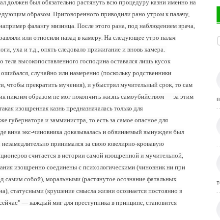
нал должен был обязательно растянуть всю процедуру казни именно на
едующим образом. Приговоренного приводили рано утром к палачу,
например фалангу мизинца. После этого рана, под наблюдением врача,
авляли или относили назад в камеру. На следующее утро палач
ги, уха и т.д., опять следовало прижигание и вновь камера.
ого тела высокопоставленного господина оставался лишь кусок
г ошибался, случайно или намеренно (поскольку родственники
и, чтобы прекратить мучения), и убыстрял мучительный срок, то сам
ник никоим образом не мог покончить жизнь самоубийством — за этим
п
 такая изощренная казнь предназначалась только для
 губернатора и замминистра, то есть за самое опасное для
суде вина экс-чиновника доказывалась и обвиняемый вынужден был
ач незамедлительно принимался за свою ювелирно-кровавую
ционеров считается в истории самой изощренной и мучительной,
адания изощренно соединены с психологическими (чиновник ни при
ед самим собой), моральными (растянутое осознание фатальных
т
ана), статусными (крушение смысла жизни осознается постоянно в
и сейчас" — каждый миг для преступника в принципе, становится