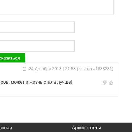
24 Декабря 2013 | 21:58
(
ссылка #1633281
)
ров, может и жизнь стала лучше!
очная
Архив газеты