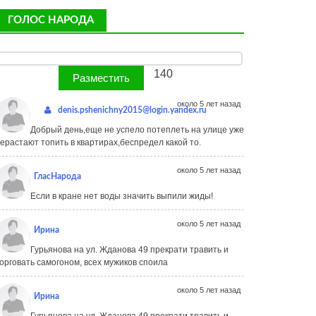
ГОЛОС НАРОДА
140
около 5 лет назад
denis.pshenichny2015@login.yandex.ru
Добрый день,еще не успело потеплеть на улице уже
ерастают топить в квартирах,беспредел какой то.
около 5 лет назад
ГласНарода
Если в кране нет воды значить выпили жиды!
около 5 лет назад
Ирина
Гурьянова на ул. Жданова 49 прекрати травить и
орговать самогоном, всех мужиков споила
около 5 лет назад
Ирина