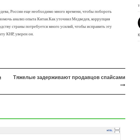
т
дева, России еще необходимо много времени, чтобы побороть
помочь анализ опыта Китая.
Как уточнил Медведев, коррупция
одству страны потребуется много усилий, чтобы исправить эту
ыту КНР, уверен он.
К
Тяжелые задерживают продавцов спайсами
и