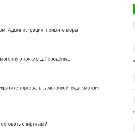
ном. Администрация, примите меры.
могонную точку в д. Городенка.
п
кратите торговать самогонкой, куда смотрит
т
 торговать спиртным?