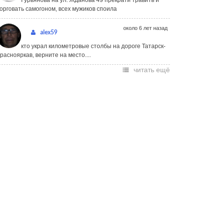
Гурьянова на ул. Жданова 49 прекрати травить и
орговать самогоном, всех мужиков споила
около 6 лет назад
alex59
кто украл километровые столбы на дороге Татарск-
раснояркав, верните на место....
читать ещё