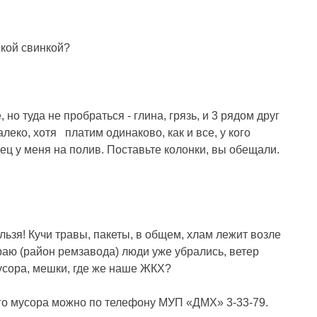
ской свинкой?
 но туда не пробраться - глина, грязь, и 3 рядом друг
алеко, хотя
платим одинаково, как и все, у кого
дец у меня на полив. Поставьте колонки, вы обещали.
ьзя! Кучи травы, пакеты, в общем, хлам лежит возле
раю (район ремзавода) люди уже убрались, ветер
мусора, мешки, где же наше ЖКХ?
ого мусора можно по телефону МУП «ДМХ» 3-33-79.