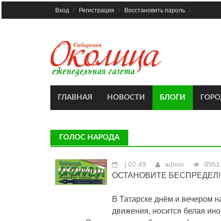
Skip
Вход
Регистрация
Восстановить пароль
to
content
ГЛАВНАЯ
НОВОСТИ
БЛОГИ
ГОР
ГОЛОС НАРОДА
| 02:49
admin
8951
ОСТАНОВИТЕ БЕСПРЕДЕЛ!
В Татарске днём и вечером 
движения, носится белая ин