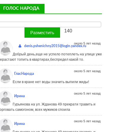
ГОЛОС НАРОДА
140
около 5 лет назад
denis.pshenichny2015@login.yandex.ru
Добрый день,еще не успело потеплеть на улице уже
ерастают топить в квартирах,беспредел какой то.
около 5 лет назад
ГласНарода
Если в кране нет воды значить выпили жиды!
около 5 лет назад
Ирина
Гурьянова на ул. Жданова 49 прекрати травить и
орговать самогоном, всех мужиков споила
около 5 лет назад
Ирина