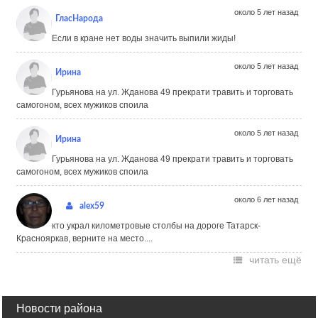
около 5 лет назад
ГласНарода
Если в кране нет воды значить выпили жиды!
около 5 лет назад
Ирина
Гурьянова на ул. Жданова 49 прекрати травить и торговать
самогоном, всех мужиков споила
около 5 лет назад
Ирина
Гурьянова на ул. Жданова 49 прекрати травить и торговать
самогоном, всех мужиков споила
около 6 лет назад
alex59
кто украл километровые столбы на дороге Татарск-
Краснояркав, верните на место....
читать ещё
Новости района