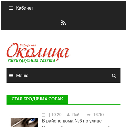
Skip
Кабинет
to
content
Меню
СТАЯ БРОДЯЧИХ СОБАК
| 10:20
Пэйн
16757
В районе дома №6 по улице