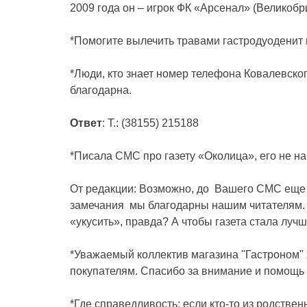
2009 года он – игрок ФК «Арсенал» (Великобр
*Помогите вылечить травами гастродуоденит 
*Люди, кто знает номер телефона Ковалевско
благодарна.
Ответ
: Т.: (38155) 215188
*Писала СМС про газету «Околица», его не нап
От редакции: Возможно, до Вашего СМС еще 
замечания мы благодарны нашим читателям. В
«укусить», правда? А чтобы газета стала луч
*Уважаемый коллектив магазина "Гастроном"
покупателям. Спасибо за внимание и помощь 
*Где справедливость: если кто-то из родствен