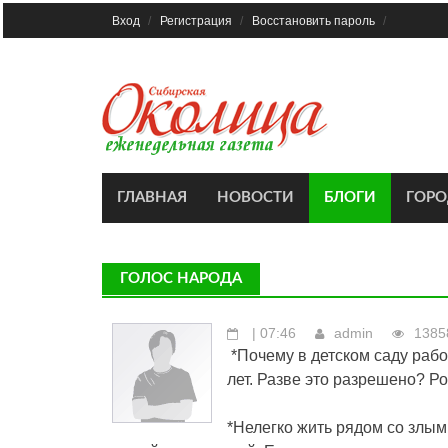
Skip
Вход
Регистрация
Восстановить пароль
to
content
ГЛАВНАЯ
НОВОСТИ
БЛОГИ
ГОР
ГОЛОС НАРОДА
| 07:46
admin
1385
*Почему в детском саду рабо
лет. Разве это разрешено? Ро
*Нелегко жить рядом со злы