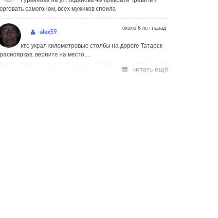
Гурьянова на ул. Жданова 49 прекрати травить и
орговать самогоном, всех мужиков споила
около 6 лет назад
alex59
кто украл километровые столбы на дороге Татарск-
раснояркав, верните на место....
читать ещё