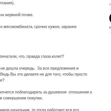
итания).
т
на нервной почве.
го мясокомбината, срочно нужно, заранее
К
ечатали, что, правда глаза колет?
не дошла очередь. За все предложения и
едь Вы это делаете не для того, чтобы просто
ше?
 хочется поблагодарить за душевное отношение к
в совершении покупки.
ников начальник, то тогда работают все его