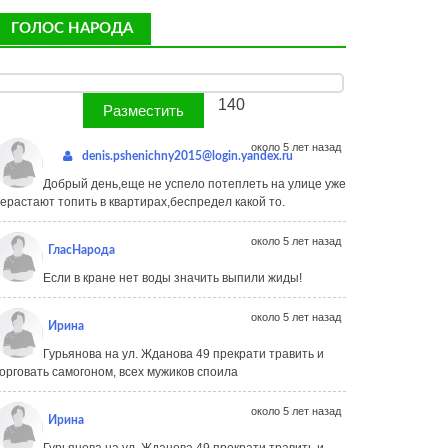
ГОЛОС НАРОДА
140
около 5 лет назад
denis.pshenichny2015@login.yandex.ru
Добрый день,еще не успело потеплеть на улице уже
ерастают топить в квартирах,беспредел какой то.
около 5 лет назад
ГласНарода
Если в кране нет воды значить выпили жиды!
около 5 лет назад
Ирина
Гурьянова на ул. Жданова 49 прекрати травить и
орговать самогоном, всех мужиков споила
около 5 лет назад
Ирина