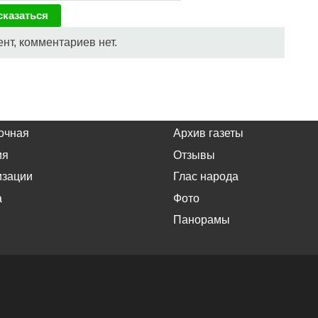
нт, комментариев нет.
очная
Архив газеты
ия
Отзывы
изации
Глас народа
а
Фото
Панорамы