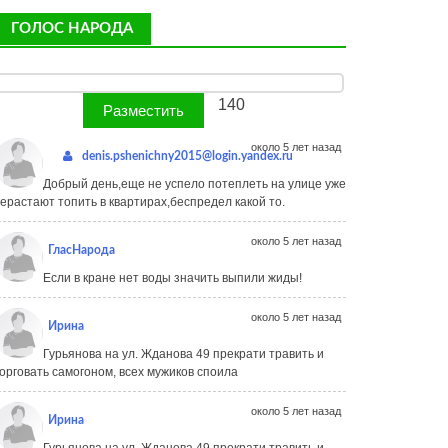
ГОЛОС НАРОДА
140
около 5 лет назад
denis.pshenichny2015@login.yandex.ru
Добрый день,еще не успело потеплеть на улице уже
ерастают топить в квартирах,беспредел какой то.
около 5 лет назад
ГласНарода
Если в кране нет воды значить выпили жиды!
около 5 лет назад
Ирина
Гурьянова на ул. Жданова 49 прекрати травить и
орговать самогоном, всех мужиков споила
около 5 лет назад
Ирина