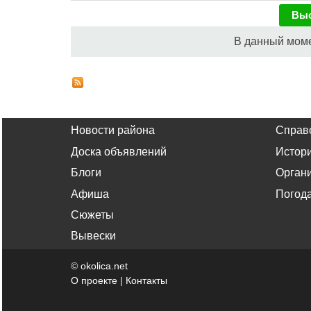
В данный моме
Новости района
Справ
Доска объявлений
Истор
Блоги
Орган
Афиша
Погод
Сюжеты
Вывески
©
okolica.net
О проекте
|
Контакты