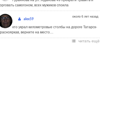
Гурьянова на ул. Жданова 49 прекрати травить и
орговать самогоном, всех мужиков споила
около 6 лет назад
alex59
кто украл километровые столбы на дороге Татарск-
раснояркав, верните на место....
читать ещё