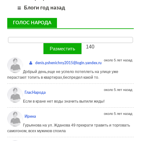
Блоги год назад
ГОЛОС НАРОДА
140
около 5 лет назад
denis.pshenichny2015@login.yandex.ru
Добрый день,еще не успело потеплеть на улице уже
перастают топить в квартирах,беспредел какой то.
около 5 лет назад
ГласНарода
Если в кране нет воды значить выпили жиды!
около 5 лет назад
Ирина
Гурьянова на ул. Жданова 49 прекрати травить и торговать
самогоном, всех мужиков споила