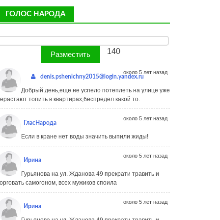
ГОЛОС НАРОДА
140
около 5 лет назад
denis.pshenichny2015@login.yandex.ru
Добрый день,еще не успело потеплеть на улице уже
ерастают топить в квартирах,беспредел какой то.
около 5 лет назад
ГласНарода
Если в кране нет воды значить выпили жиды!
около 5 лет назад
Ирина
Гурьянова на ул. Жданова 49 прекрати травить и
орговать самогоном, всех мужиков споила
около 5 лет назад
Ирина