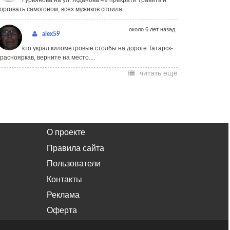
Гурьянова на ул. Жданова 49 прекрати травить и
орговать самогоном, всех мужиков споила
около 6 лет назад
alex59
кто украл километровые столбы на дороге Татарск-
раснояркав, верните на место....
читать ещё
О проекте
Правила сайта
Пользователи
Контакты
Реклама
Оферта