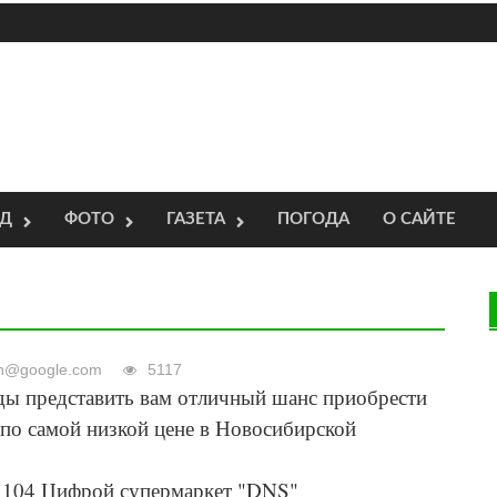
ОД
ФОТО
ГАЗЕТА
ПОГОДА
О САЙТЕ
an@google.com
5117
ды представить вам отличный шанс приобрести
о самой низкой цене в Новосибирской
а 104 Цифрой супермаркет "DNS"