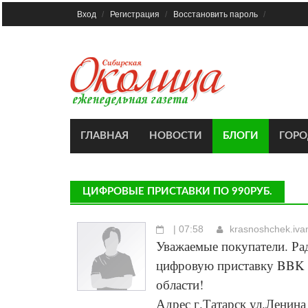
Skip
Вход
Регистрация
Восстановить пароль
to
content
ГЛАВНАЯ
НОВОСТИ
БЛОГИ
ГОР
ЦИФРОВЫЕ ПРИСТАВКИ ПО 990РУБ.
| 07:58
krasnoshchek.iv
Уважаемые покупатели. Ра
цифровую приставку BBK п
области!
Адрес г.Татарск ул.Ленин