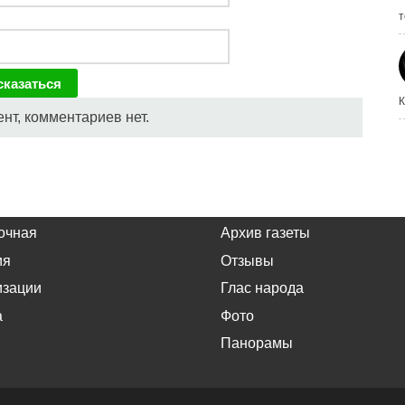
т
К
нт, комментариев нет.
очная
Архив газеты
ия
Отзывы
изации
Глас народа
а
Фото
Панорамы