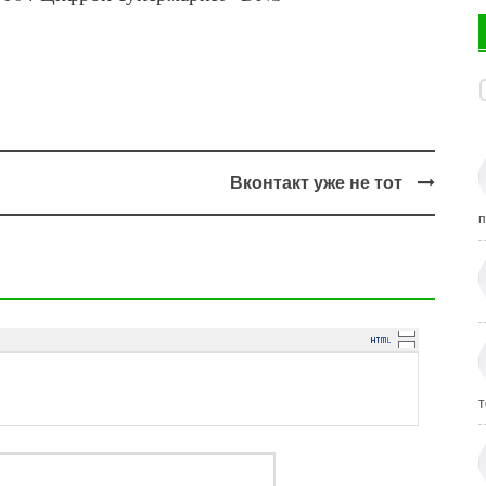
Вконтакт уже не тот
п
т